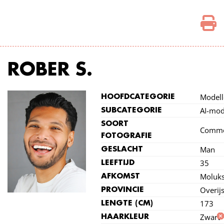
ROBER S.
Modell
HOOFDCATEGORIE
AI-mod
SUBCATEGORIE
SOORT
Comme
FOTOGRAFIE
Man
GESLACHT
35
LEEFTIJD
Moluk
AFKOMST
Overijs
PROVINCIE
173
LENGTE (CM)
Zwart
HAARKLEUR