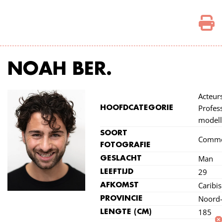
NOAH BER.
Acteurs
Profes
HOOFDCATEGORIE
model
SOORT
Comme
FOTOGRAFIE
Man
GESLACHT
29
LEEFTIJD
Caribi
AFKOMST
Noord-
PROVINCIE
185
LENGTE (CM)