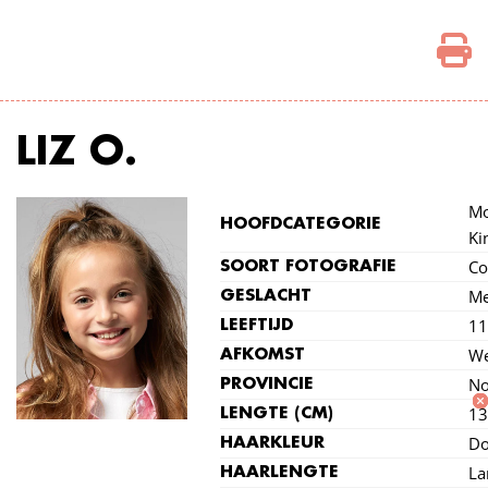
LIZ O.
Mo
HOOFDCATEGORIE
Ki
Co
SOORT FOTOGRAFIE
Me
GESLACHT
11
LEEFTIJD
We
AFKOMST
No
PROVINCIE
13
LENGTE (CM)
Do
HAARKLEUR
La
HAARLENGTE