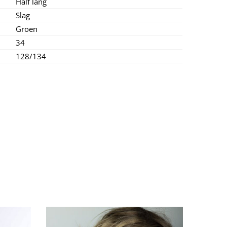
Half lang
Slag
Groen
34
128/134