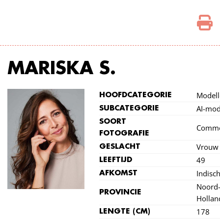
MARISKA S.
Modell
HOOFDCATEGORIE
AI-mod
SUBCATEGORIE
SOORT
Comme
FOTOGRAFIE
Vrouw
GESLACHT
49
LEEFTIJD
Indisc
AFKOMST
Noord
PROVINCIE
Hollan
178
LENGTE (CM)