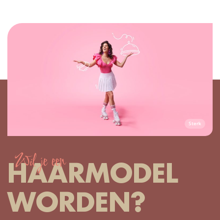
Sterk
Wil je een
HAARMODEL
WORDEN?