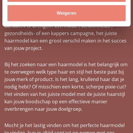
Ben je op zoek naar het perfecte haarmodel voor een
Weigeren
campagne om jouw producten of diensten onder de
aandacht te brengen? Een mode-, schoonheids-,
gezondheids- of een kappers campagne, het juiste
haarmodel kan een groot verschil maken in het succes
van jouw project.
Bij het zoeken naar een haarmodel is het belangrijk om
te overwegen welk type haar en stijl het beste past bij
jouw merk of product. Is het lang, krullend haar dat je
nodig hebt? Of misschien een korte, scherpe pixie-cut?
Het vinden van het juiste model met de juiste haarstijl
kan jouw boodschap op een effectieve manier
overbrengen naar jouw doelgroep.
Mocht je het lastig vinden om het perfecte haarmodel
te vinden, kun je altijd contact op nemen met ons.