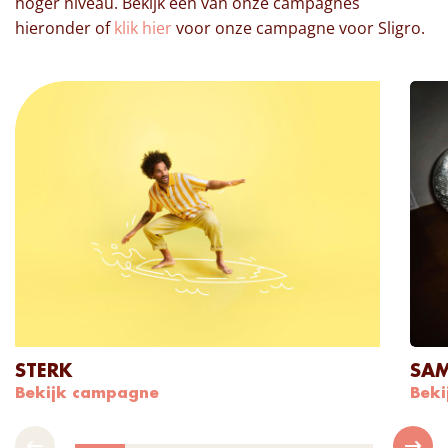
hoger niveau. Bekijk een van onze campagnes
hieronder of
klik hier
voor onze campagne voor Sligro.
STERK
SA
Bekijk campagne
Bek