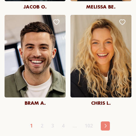
JACOB O.
MELISSA BE.
BRAM A.
CHRIS L.
1
2
3
4
…
102