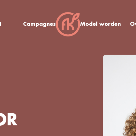
I
Campagnes
Model worden
O
OR