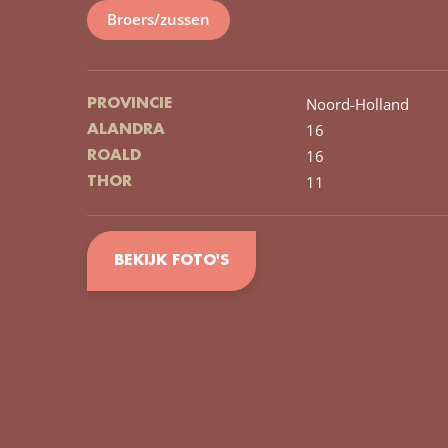
Broers/zussen
Noord-Holland
PROVINCIE
16
ALANDRA
16
ROALD
11
THOR
BEKIJK FOTO'S