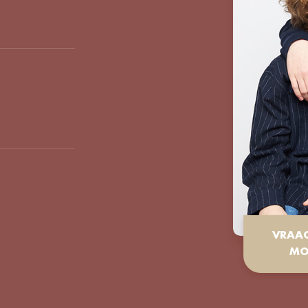
VRAA
MO