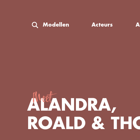
Modellen
Acteurs
A
Meet
ALANDRA,
ROALD & TH