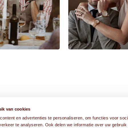
HIER VIND JE ONS
ik van cookies
ontent en advertenties te personaliseren, om functies voor soci
Fabriekstraat 1A
erkeer te analyseren. Ook delen we informatie over uw gebruik
5038 EM Tilburg