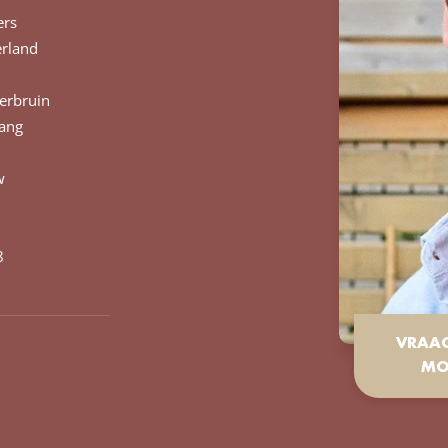
ers
rland
erbruin
lang
w
8
VRAA
MO