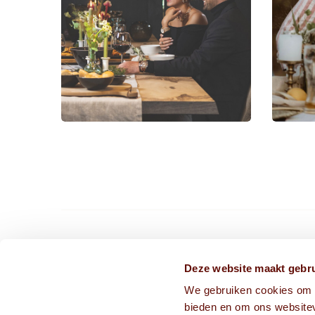
CONTACT ONS VIA
Deze website maakt gebru
We gebruiken cookies om c
info@frissekoppen.nl
bieden en om ons websitev
013-75 05 241