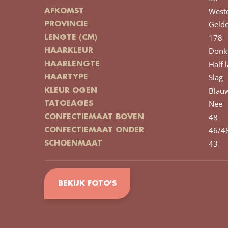
West
AFKOMST
Gelde
PROVINCIE
178
LENGTE (CM)
Donk
HAARKLEUR
Half 
HAARLENGTE
Slag
HAARTYPE
Blau
KLEUR OGEN
Nee
TATOEAGES
48
CONFECTIEMAAT BOVEN
46/4
CONFECTIEMAAT ONDER
43
SCHOENMAAT
BEKIJK FOTO'S