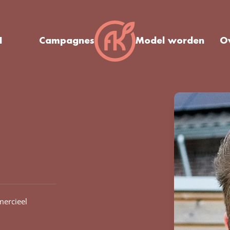
I
Campagnes
Model worden
O
ercieel