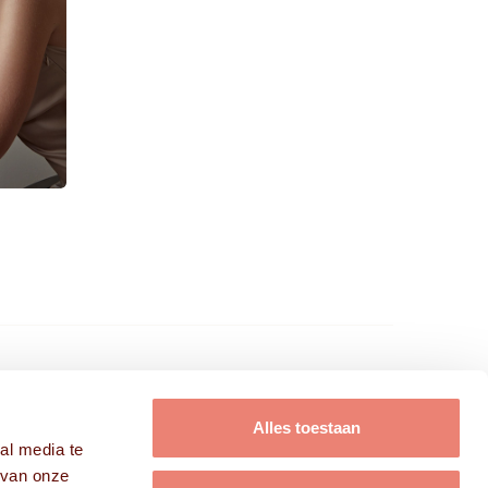
FRISSE KOPPEN B.V.
Alles toestaan
al media te
Modellen
 van onze
Acteurs