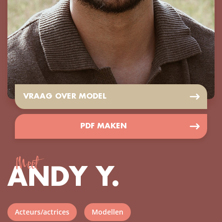
VRAAG OVER MODEL
PDF MAKEN
Meet
ANDY Y.
Acteurs/actrices
Modellen