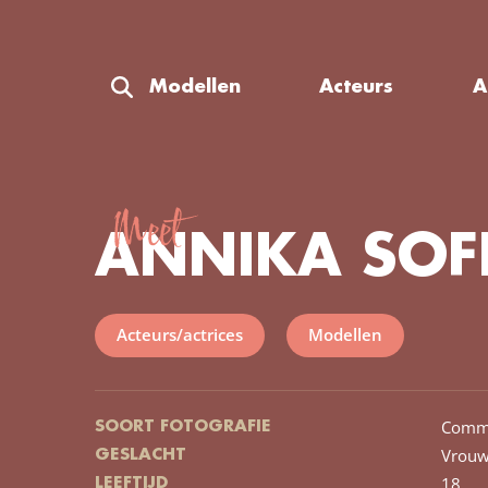
Modellen
Acteurs
A
Meet
ANNIKA SOF
Acteurs/actrices
Modellen
Comme
SOORT FOTOGRAFIE
Vrou
GESLACHT
18
LEEFTIJD