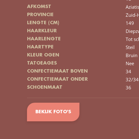
Aziati
AFKOMST
Zuid-
PROVINCIE
149
LENGTE (CM)
Diepz
HAARKLEUR
Tot s
HAARLENGTE
Steil
HAARTYPE
Bruin
KLEUR OGEN
Nee
TATOEAGES
34
CONFECTIEMAAT BOVEN
32/34
CONFECTIEMAAT ONDER
36
SCHOENMAAT
BEKIJK FOTO'S