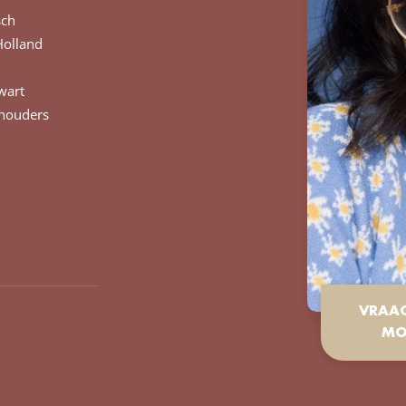
sch
Holland
wart
chouders
VRAA
MO