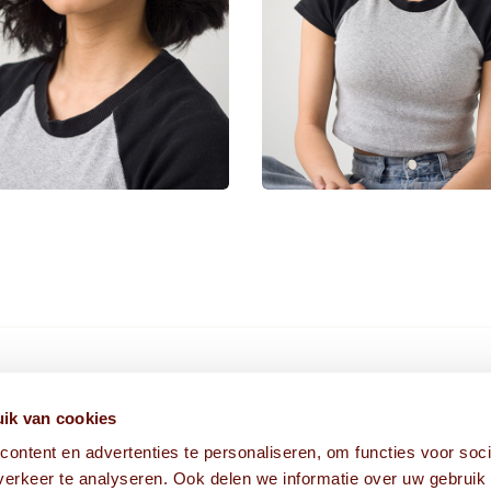
HIER VIND JE ONS
ik van cookies
ontent en advertenties te personaliseren, om functies voor soci
Fabriekstraat 1A
erkeer te analyseren. Ook delen we informatie over uw gebruik
5038 EM Tilburg