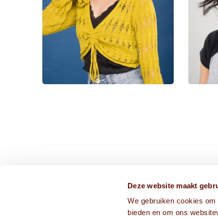
CONTACT ONS VIA
Deze website maakt gebru
We gebruiken cookies om c
info@frissekoppen.nl
bieden en om ons websitev
013-75 05 241