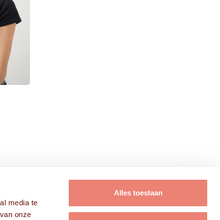
FRISSE KOPPEN B.V.
Alles toestaan
al media te
Modellen
 van onze
Acteurs