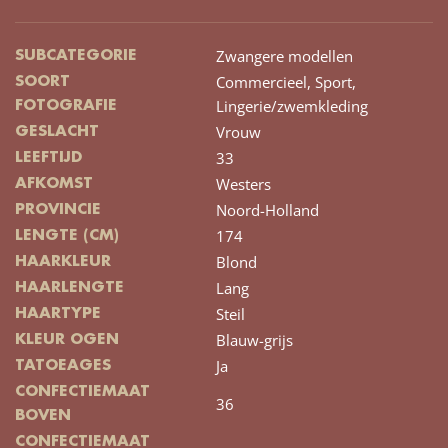
Zwangere modellen
SUBCATEGORIE
Commercieel,
Sport,
SOORT
Lingerie/zwemkleding
FOTOGRAFIE
Vrouw
GESLACHT
33
LEEFTIJD
Westers
AFKOMST
Noord-Holland
PROVINCIE
174
LENGTE (CM)
Blond
HAARKLEUR
Lang
HAARLENGTE
Steil
HAARTYPE
Blauw-grijs
KLEUR OGEN
Ja
TATOEAGES
CONFECTIEMAAT
36
BOVEN
CONFECTIEMAAT