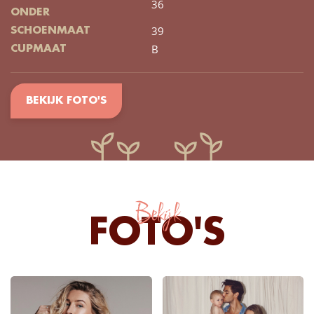
36
ONDER
39
SCHOENMAAT
B
CUPMAAT
BEKIJK FOTO'S
Bekijk
FOTO'S