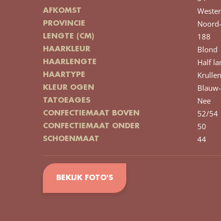
Wester
AFKOMST
Noord-
PROVINCIE
188
LENGTE (CM)
Blond
HAARKLEUR
Half la
HAARLENGTE
Krulle
HAARTYPE
Blauw-
KLEUR OGEN
Nee
TATOEAGES
52/54
CONFECTIEMAAT BOVEN
50
CONFECTIEMAAT ONDER
44
SCHOENMAAT
BEKIJK FOTO'S