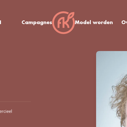
I
Campagnes
Model worden
O
rcieel