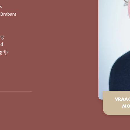
s
Brabant
ng
nd
grijs
VRAA
MO