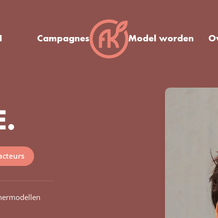
I
Campagnes
Model worden
O
.
acteurs
nermodellen