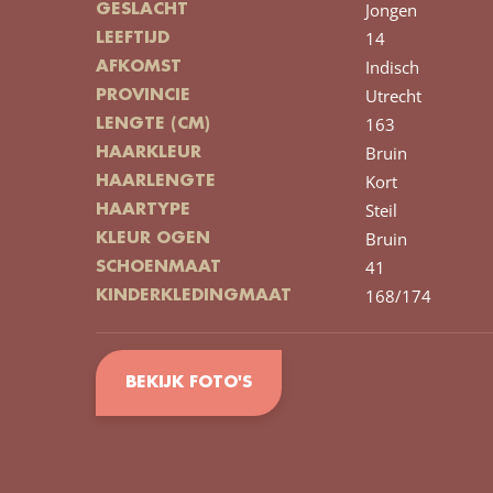
Jongen
GESLACHT
14
LEEFTIJD
Indisch
AFKOMST
Utrecht
PROVINCIE
163
LENGTE (CM)
Bruin
HAARKLEUR
Kort
HAARLENGTE
Steil
HAARTYPE
Bruin
KLEUR OGEN
41
SCHOENMAAT
168/174
KINDERKLEDINGMAAT
BEKIJK FOTO'S