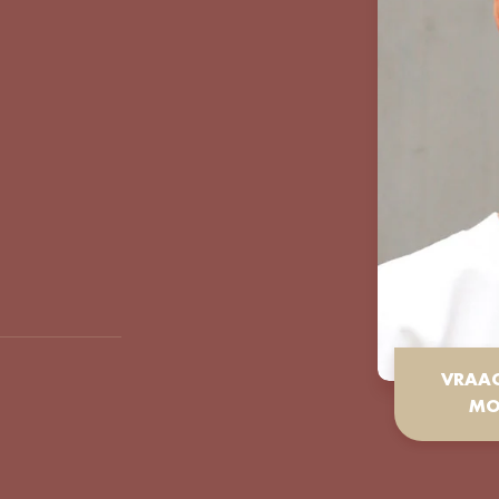
VRAA
MO