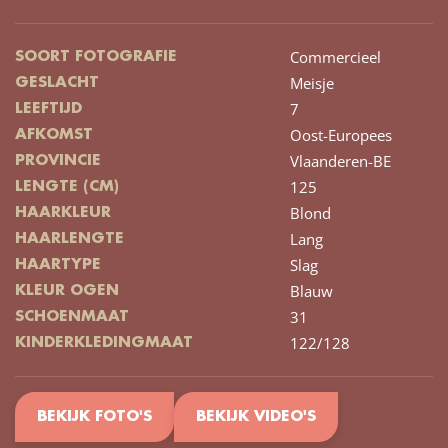
Commercieel
SOORT FOTOGRAFIE
Meisje
GESLACHT
7
LEEFTIJD
Oost-Europees
AFKOMST
Vlaanderen-BE
PROVINCIE
125
LENGTE (CM)
Blond
HAARKLEUR
Lang
HAARLENGTE
Slag
HAARTYPE
Blauw
KLEUR OGEN
31
SCHOENMAAT
122/128
KINDERKLEDINGMAAT
BEKIJK FOTO'S
BEKIJK VIDEO'S