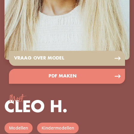
VRAAG OVER MODEL
PDF MAKEN
Meet
CLEO H.
Modellen
Kindermodellen