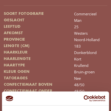
Commercieel
SOORT FOTOGRAFIE
Man
GESLACHT
25
LEEFTIJD
Westers
AFKOMST
Noord-Holland
PROVINCIE
183
LENGTE (CM)
Donkerblond
HAARKLEUR
Kort
HAARLENGTE
Krullend
HAARTYPE
Bruin-groen
KLEUR OGEN
Nee
TATOEAGES
48/50
CONFECTIEMAAT BOVEN
48/50
CONFECTIEMAAT ONDER
43
SCHOENMAAT