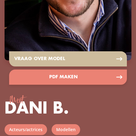
VRAAG OVER MODEL
PDF MAKEN
Meet
DANI B.
Acteurs/actrices
Modellen