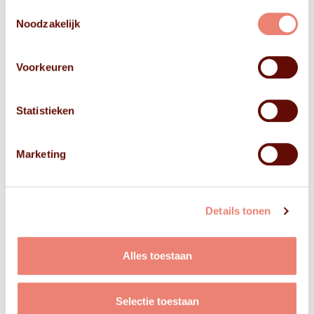
Toestemmingsselectie
Noodzakelijk
Voorkeuren
Statistieken
Marketing
Details tonen
Bekijk
Alles toestaan
VIDEO'S
Selectie toestaan