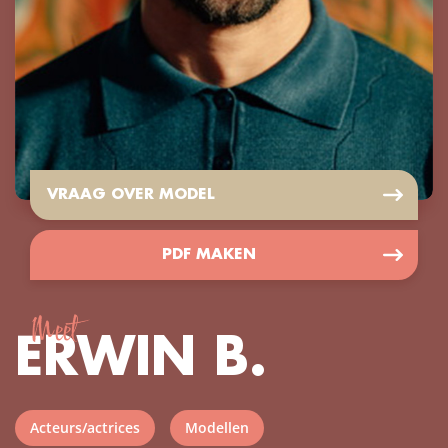
VRAAG OVER MODEL
PDF MAKEN
Meet
ERWIN B.
Acteurs/actrices
Modellen