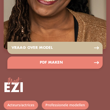
VRAAG OVER MODEL
PDF MAKEN
Meet
EZI
Acteurs/actrices
Professionele modellen