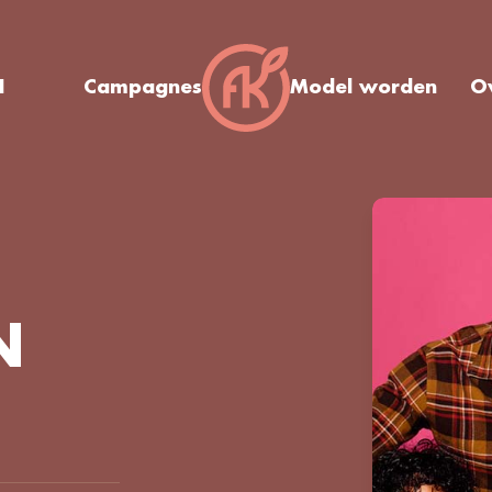
I
Campagnes
Model worden
O
N