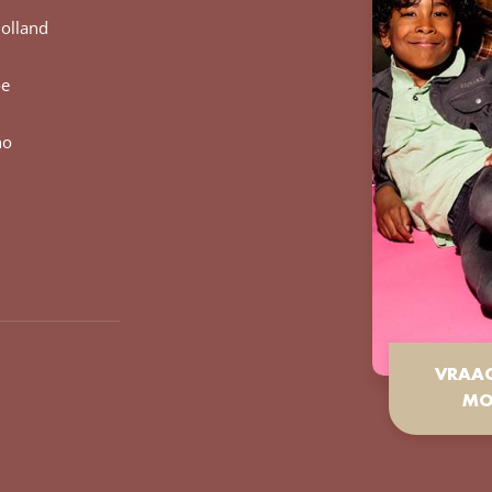
olland
oe
no
VRAA
MO