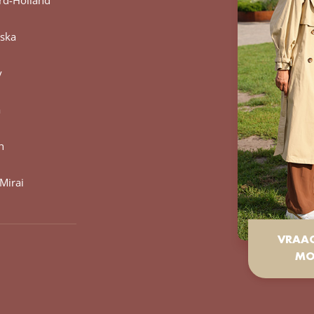
ska
y
a
h
Mirai
VRAA
MO