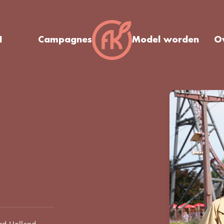
I
Campagnes
Model worden
O
rd-Holland