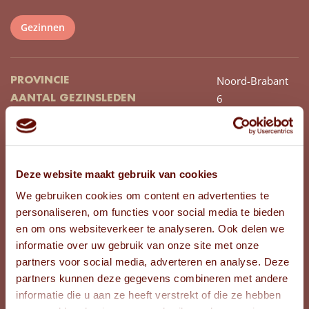
Gezinnen
Noord-Brabant
PROVINCIE
6
AANTAL GEZINSLEDEN
Sabine
NAAM MOEDER
54
LEEFTIJD MOEDER
Kai
NAAM VADER
48
LEEFTIJD VADER
Deze website maakt gebruik van cookies
Fenne
NAAM OUDSTE DOCHTER
We gebruiken cookies om content en advertenties te
22
LEEFTIJD OUDSTE DOCHTER
personaliseren, om functies voor social media te bieden
Ties
NAAM OUDSTE ZOON
en om ons websiteverkeer te analyseren. Ook delen we
19
LEEFTIJD OUDSTE ZOON
informatie over uw gebruik van onze site met onze
Bibi
NAAM JONGSTE DOCHTER
partners voor social media, adverteren en analyse. Deze
15
LEEFTIJD JONGSTE DOCHTER
partners kunnen deze gegevens combineren met andere
Bing
informatie die u aan ze heeft verstrekt of die ze hebben
NAAM JONGSTE ZOON