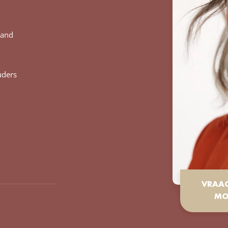
land
uders
VRAA
MO