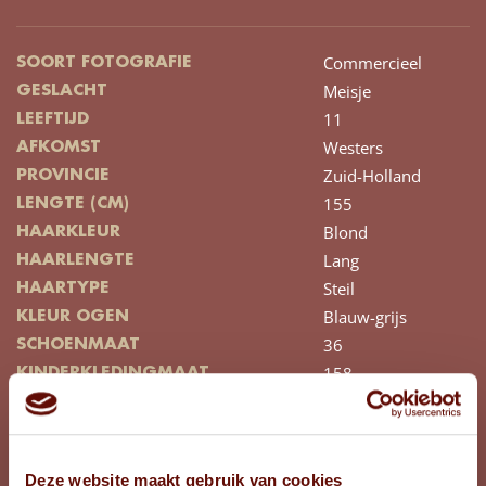
Commercieel
SOORT FOTOGRAFIE
Meisje
GESLACHT
11
LEEFTIJD
Westers
AFKOMST
Zuid-Holland
PROVINCIE
155
LENGTE (CM)
Blond
HAARKLEUR
Lang
HAARLENGTE
Steil
HAARTYPE
Blauw-grijs
KLEUR OGEN
36
SCHOENMAAT
158
KINDERKLEDINGMAAT
BEKIJK FOTO'S
Deze website maakt gebruik van cookies