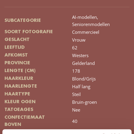
AI-modellen,
SUBCATEGORIE
Seniorenmodellen
Commercieel
SOORT FOTOGRAFIE
Vrouw
GESLACHT
62
LEEFTIJD
Westers
AFKOMST
Gelderland
PROVINCIE
178
LENGTE (CM)
Blond/Grijs
HAARKLEUR
Half lang
HAARLENGTE
Steil
HAARTYPE
Bruin-groen
KLEUR OGEN
Nee
TATOEAGES
CONFECTIEMAAT
40
BOVEN
CONFECTIEMAAT