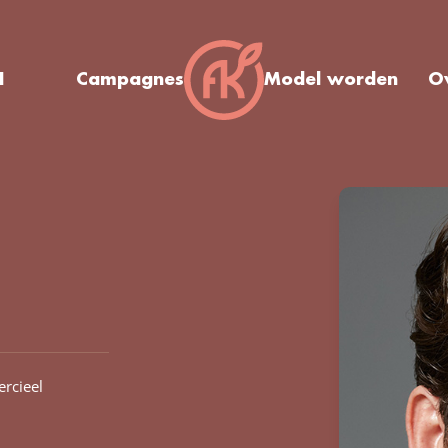
I
Campagnes
Model worden
O
rcieel