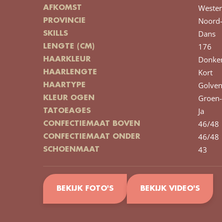
Wester
AFKOMST
Noord-
PROVINCIE
Dans
SKILLS
176
LENGTE (CM)
Donker
HAARKLEUR
Kort
HAARLENGTE
Golve
HAARTYPE
Groen-
KLEUR OGEN
Ja
TATOEAGES
46/48
CONFECTIEMAAT BOVEN
46/48
CONFECTIEMAAT ONDER
43
SCHOENMAAT
BEKIJK FOTO'S
BEKIJK VIDEO'S