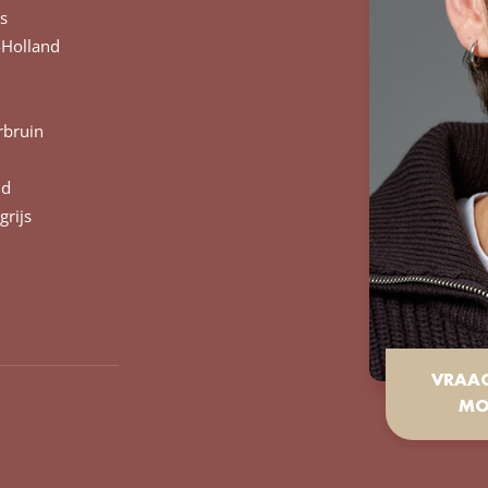
s
Holland
bruin
nd
grijs
VRAA
MO