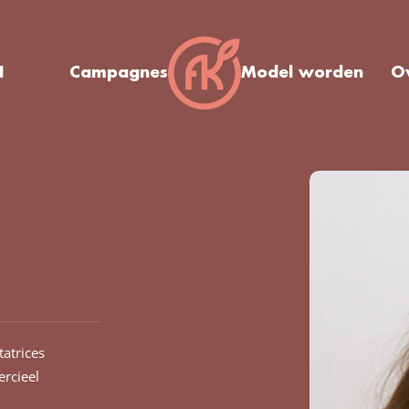
I
Campagnes
Model worden
O
tatrices
rcieel