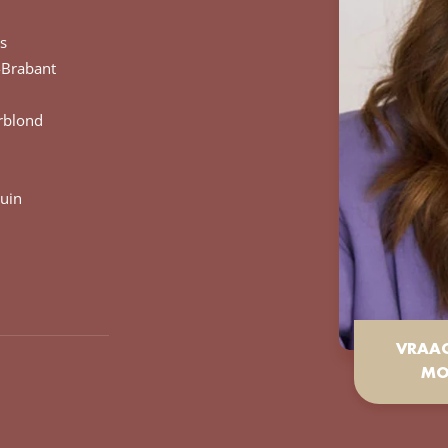
s
Brabant
rblond
ruin
VRAA
MO