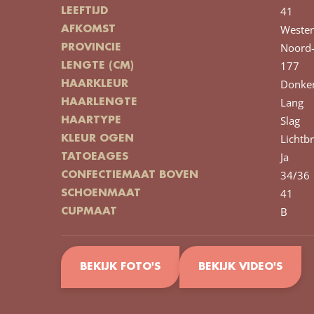
41
LEEFTIJD
Wester
AFKOMST
Noord-
PROVINCIE
177
LENGTE (CM)
Donke
HAARKLEUR
Lang
HAARLENGTE
Slag
HAARTYPE
Lichtb
KLEUR OGEN
Ja
TATOEAGES
34/36
CONFECTIEMAAT BOVEN
41
SCHOENMAAT
B
CUPMAAT
BEKIJK FOTO'S
BEKIJK VIDEO'S