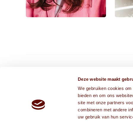
CONTACT ONS VIA
Deze website maakt gebru
We gebruiken cookies om c
info@frissekoppen.nl
bieden en om ons websitev
013-75 05 241
site met onze partners vo
combineren met andere inf
uw gebruik van hun servic