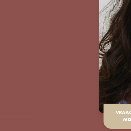
VRAA
MO