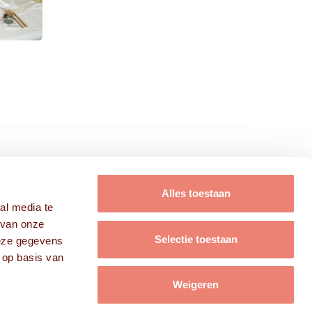
FRISSE KOPPEN B.V.
Alles toestaan
al media te
Modellen
 van onze
Acteurs
Selectie toestaan
deze gegevens
Campagnes
 op basis van
Over ons
Contact
Weigeren