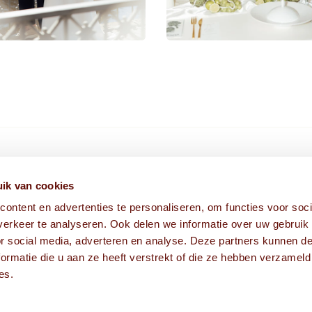
HIER VIND JE ONS
ik van cookies
ontent en advertenties te personaliseren, om functies voor soci
Fabriekstraat 1A
erkeer te analyseren. Ook delen we informatie over uw gebruik
5038 EM Tilburg
or social media, adverteren en analyse. Deze partners kunnen 
ormatie die u aan ze heeft verstrekt of die ze hebben verzameld
es.