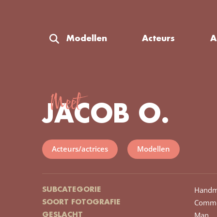
Modellen
Acteurs
A
Meet
JACOB O.
Acteurs/actrices
Modellen
Handm
SUBCATEGORIE
Comme
SOORT FOTOGRAFIE
Man
GESLACHT