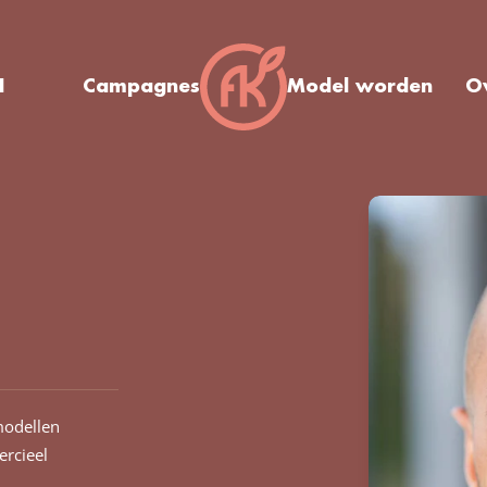
I
Campagnes
Model worden
O
odellen
rcieel