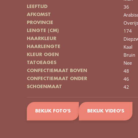
36
LEEFTIJD
Arabis
AFKOMST
Overij
PROVINCIE
174
LENGTE (CM)
Diepzw
HAARKLEUR
Kaal
HAARLENGTE
Bruin
KLEUR OGEN
Nee
TATOEAGES
48
CONFECTIEMAAT BOVEN
46
CONFECTIEMAAT ONDER
42
SCHOENMAAT
BEKIJK FOTO'S
BEKIJK VIDEO'S