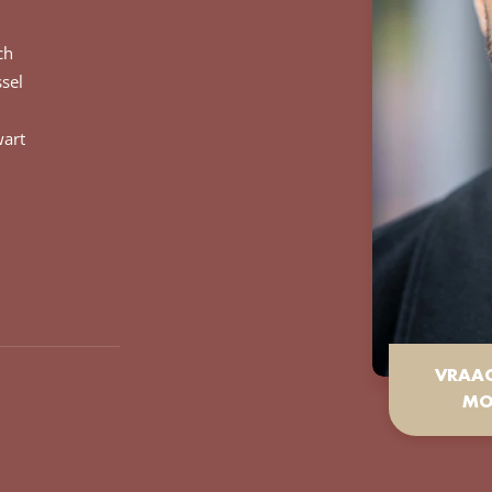
ch
ssel
art
VRAA
MO