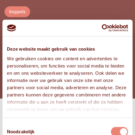
Koppels
Noord-Holland
PROVINCIE
79
LEEFTIJD JANTJE LOUS
Deze website maakt gebruik van cookies
84
LEEFTIJD PETER
We gebruiken cookies om content en advertenties te
personaliseren, om functies voor social media te bieden
en om ons websiteverkeer te analyseren. Ook delen we
BEKIJK FOTO'S
informatie over uw gebruik van onze site met onze
partners voor social media, adverteren en analyse. Deze
partners kunnen deze gegevens combineren met andere
informatie die u aan ze heeft verstrekt of die ze hebben
verzameld op basis van uw gebruik van hun services.
Bekijk
FOTO'S
Toestemmingsselectie
Noodzakelijk