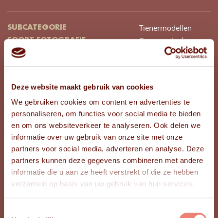
Tienermodellen
SUBCATEGORIE
Commercieel
SOORT FOTOGRAFIE
Jongen
GESLACHT
15
LEEFTIJD
Westers
AFKOMST
Deze website maakt gebruik van cookies
Noord-Holland
PROVINCIE
We gebruiken cookies om content en advertenties te
161
LENGTE (CM)
personaliseren, om functies voor social media te bieden
Donkerblond
HAARKLEUR
en om ons websiteverkeer te analyseren. Ook delen we
Kort
HAARLENGTE
informatie over uw gebruik van onze site met onze
Steil
HAARTYPE
partners voor social media, adverteren en analyse. Deze
Blauw
KLEUR OGEN
partners kunnen deze gegevens combineren met andere
39
SCHOENMAAT
informatie die u aan ze heeft verstrekt of die ze hebben
152
KINDERKLEDINGMAAT
verzameld op basis van uw gebruik van hun services.
Toestemmingsselectie
BEKIJK FOTO'S