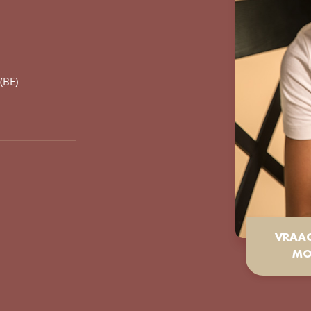
(BE)
VRAA
MO