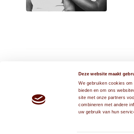
CONTACT ONS VIA
Deze website maakt gebru
We gebruiken cookies om c
info@frissekoppen.nl
bieden en om ons websitev
013-75 05 241
site met onze partners vo
combineren met andere inf
uw gebruik van hun servic