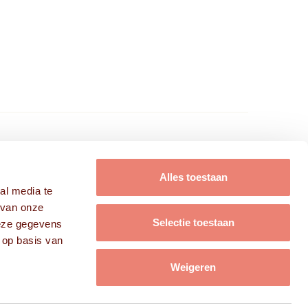
FRISSE KOPPEN B.V.
Alles toestaan
al media te
Modellen
 van onze
Acteurs
Selectie toestaan
deze gegevens
Campagnes
 op basis van
Over ons
Contact
Weigeren