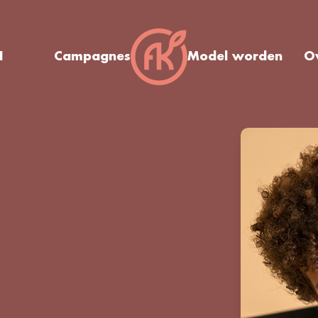
I
Campagnes
Model worden
O