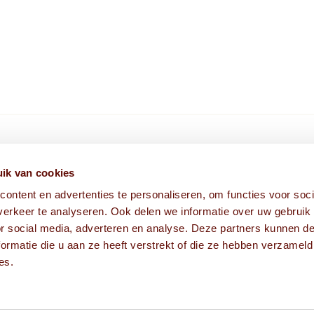
HIER VIND JE ONS
ik van cookies
ontent en advertenties te personaliseren, om functies voor soci
Fabriekstraat 1A
erkeer te analyseren. Ook delen we informatie over uw gebruik
5038 EM Tilburg
or social media, adverteren en analyse. Deze partners kunnen 
ormatie die u aan ze heeft verstrekt of die ze hebben verzameld
es.