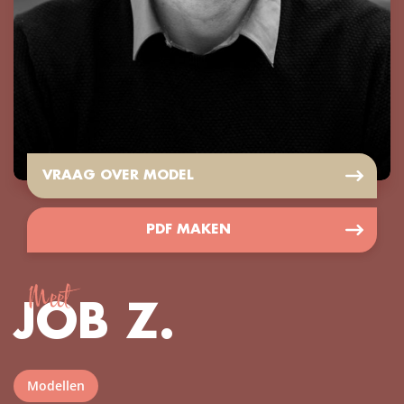
VRAAG OVER MODEL
PDF MAKEN
Meet
JOB Z.
Modellen