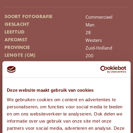
Commercieel
SOORT FOTOGRAFIE
Man
GESLACHT
28
LEEFTIJD
Westers
AFKOMST
Zuid-Holland
PROVINCIE
200
LENGTE (CM)
Donkerblond
HAARKLEUR
Kort
HAARLENGTE
Krullend
HAARTYPE
Blauw
KLEUR OGEN
Deze website maakt gebruik van cookies
Ja
TATOEAGES
We gebruiken cookies om content en advertenties te
45
SCHOENMAAT
personaliseren, om functies voor social media te bieden
en om ons websiteverkeer te analyseren. Ook delen we
informatie over uw gebruik van onze site met onze
BEKIJK FOTO'S
partners voor social media, adverteren en analyse. Deze