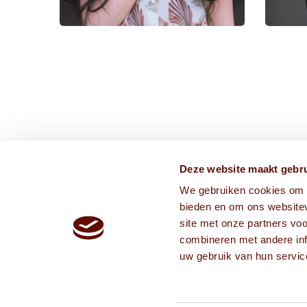
CONTACT ONS VIA
Deze website maakt gebru
We gebruiken cookies om c
info@frissekoppen.nl
bieden en om ons websitev
013-75 05 241
site met onze partners vo
combineren met andere inf
uw gebruik van hun servic