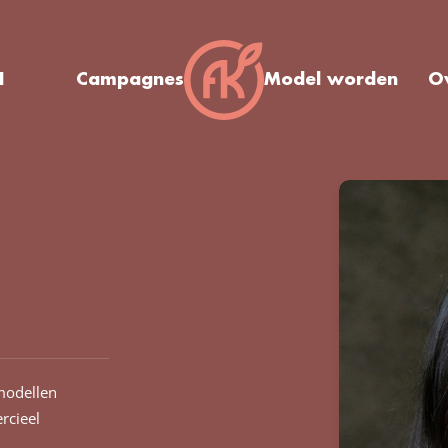
I
Campagnes
Model worden
O
modellen
cieel