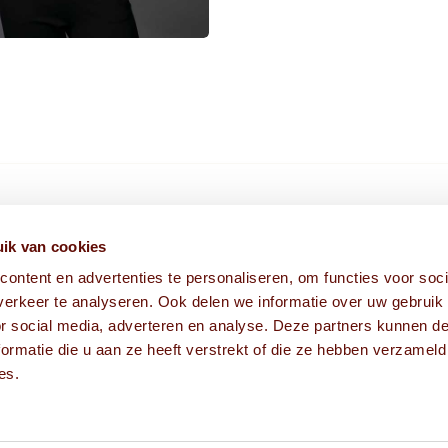
HIER VIND JE ONS
ik van cookies
ontent en advertenties te personaliseren, om functies voor soci
Fabriekstraat 1A
erkeer te analyseren. Ook delen we informatie over uw gebruik
5038 EM Tilburg
or social media, adverteren en analyse. Deze partners kunnen 
ormatie die u aan ze heeft verstrekt of die ze hebben verzameld
es.