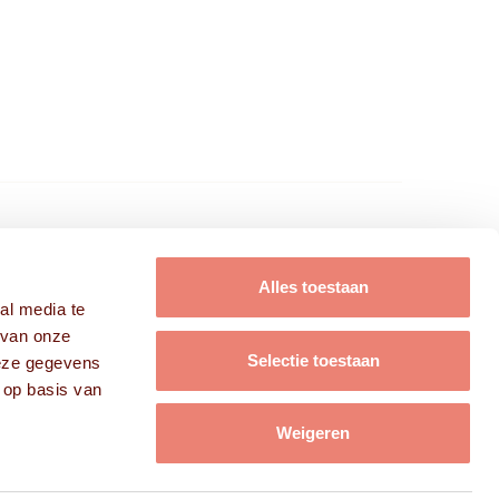
FRISSE KOPPEN B.V.
Alles toestaan
al media te
Modellen
 van onze
Acteurs
Selectie toestaan
deze gegevens
Campagnes
 op basis van
Over ons
Contact
Weigeren