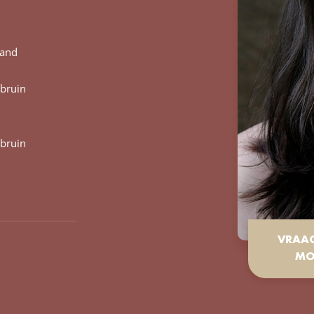
land
bruin
bruin
VRAA
MO