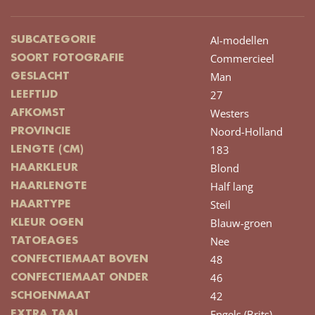
AI-modellen
SUBCATEGORIE
Commercieel
SOORT FOTOGRAFIE
Man
GESLACHT
27
LEEFTIJD
Westers
AFKOMST
Noord-Holland
PROVINCIE
183
LENGTE (CM)
Blond
HAARKLEUR
Half lang
HAARLENGTE
Steil
HAARTYPE
Blauw-groen
KLEUR OGEN
Nee
TATOEAGES
48
CONFECTIEMAAT BOVEN
46
CONFECTIEMAAT ONDER
42
SCHOENMAAT
Engels (Brits)
EXTRA TAAL