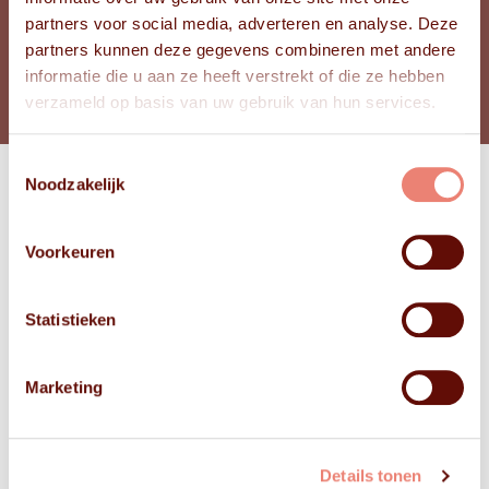
partners voor social media, adverteren en analyse. Deze
partners kunnen deze gegevens combineren met andere
BEKIJK FOTO'S
informatie die u aan ze heeft verstrekt of die ze hebben
verzameld op basis van uw gebruik van hun services.
Toestemmingsselectie
Noodzakelijk
Bekijk
FOTO'S
Voorkeuren
Statistieken
Marketing
Details tonen