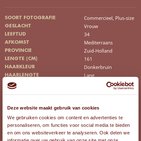
Commercieel,
Plus-size
SOORT FOTOGRAFIE
Vrouw
GESLACHT
34
LEEFTIJD
Mediterraans
AFKOMST
Zuid-Holland
PROVINCIE
161
LENGTE (CM)
Donkerbruin
HAARKLEUR
Lang
HAARLENGTE
Golvend
HAARTYPE
Bruin
KLEUR OGEN
Nee
TATOEAGES
40/42
Deze website maakt gebruik van cookies
CONFECTIEMAAT BOVEN
40
CONFECTIEMAAT ONDER
We gebruiken cookies om content en advertenties te
39
SCHOENMAAT
personaliseren, om functies voor social media te bieden
G
en om ons websiteverkeer te analyseren. Ook delen we
CUPMAAT
informatie over uw gebruik van onze site met onze