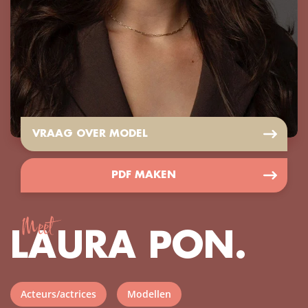
VRAAG OVER MODEL
PDF MAKEN
Meet
LAURA PON.
Acteurs/actrices
Modellen