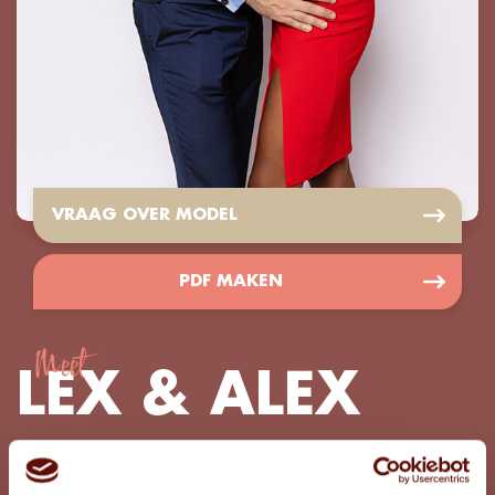
VRAAG OVER MODEL
PDF MAKEN
Meet
LEX & ALEX
Koppels