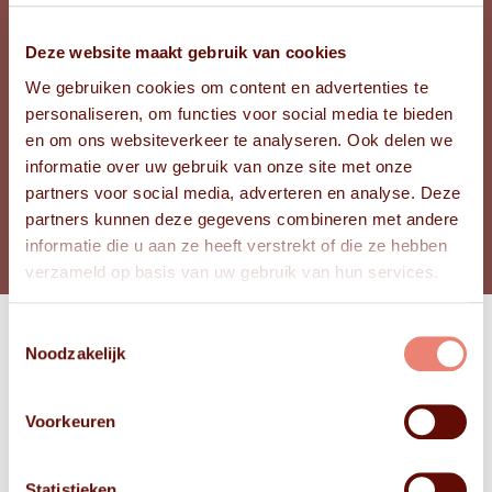
Deze website maakt gebruik van cookies
Zuid-Holland
PROVINCIE
We gebruiken cookies om content en advertenties te
47
LEEFTIJD LEX
personaliseren, om functies voor social media te bieden
47
LEEFTIJD ALEX
en om ons websiteverkeer te analyseren. Ook delen we
informatie over uw gebruik van onze site met onze
partners voor social media, adverteren en analyse. Deze
BEKIJK FOTO'S
partners kunnen deze gegevens combineren met andere
informatie die u aan ze heeft verstrekt of die ze hebben
verzameld op basis van uw gebruik van hun services.
Toestemmingsselectie
Noodzakelijk
Bekijk
FOTO'S
Voorkeuren
Statistieken