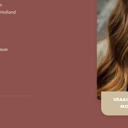
s
Holland
lauw
VRAA
MO