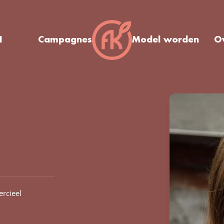
I
Campagnes
Model worden
O
rcieel