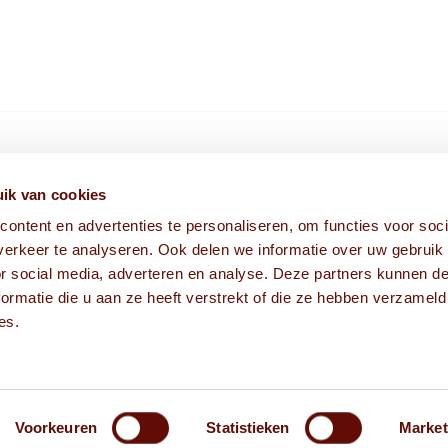
HIER VIND JE ONS
ik van cookies
ontent en advertenties te personaliseren, om functies voor soci
Fabriekstraat 1A
erkeer te analyseren. Ook delen we informatie over uw gebruik
5038 EM Tilburg
or social media, adverteren en analyse. Deze partners kunnen 
ormatie die u aan ze heeft verstrekt of die ze hebben verzameld
es.
Voorkeuren
Statistieken
Market
Alg