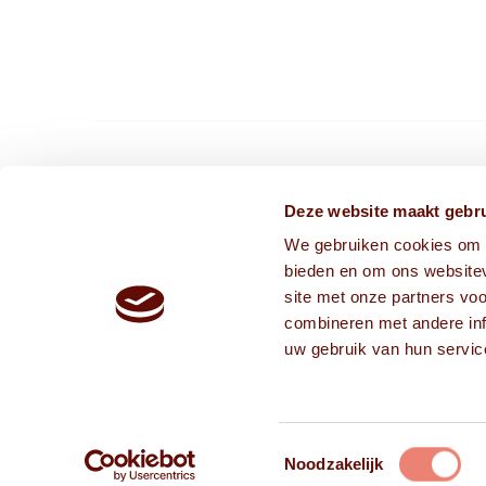
CONTACT ONS VIA
Deze website maakt gebru
We gebruiken cookies om c
info@frissekoppen.nl
bieden en om ons websitev
013-75 05 241
site met onze partners vo
combineren met andere inf
uw gebruik van hun servic
Toestemmingsselectie
Noodzakelijk
2026 © Copyright - Frisse Koppen