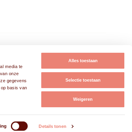
FRISSE KOPPEN B.V.
Alles toestaan
al media te
Modellen
 van onze
Acteurs
Selectie toestaan
deze gegevens
Campagnes
 op basis van
Over ons
Weigeren
Contact
ing
Details tonen
emene voorwaarden
FAQ
Privacy
Cookies