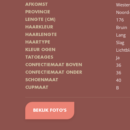
Wester
AFKOMST
Noord-
PROVINCIE
176
LENGTE (CM)
Bruin
HAARKLEUR
Lang
HAARLENGTE
Slag
HAARTYPE
Lichtb
KLEUR OGEN
Ja
TATOEAGES
36
CONFECTIEMAAT BOVEN
36
CONFECTIEMAAT ONDER
40
SCHOENMAAT
B
CUPMAAT
BEKIJK FOTO'S