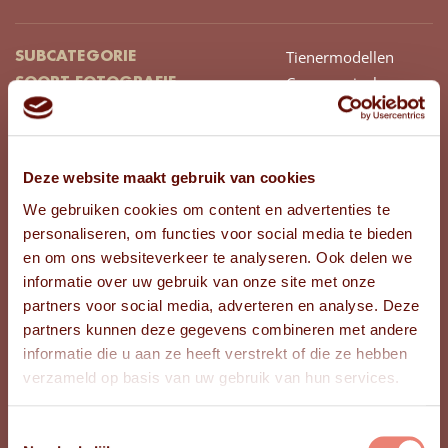
Tienermodellen
SUBCATEGORIE
Commercieel
SOORT FOTOGRAFIE
Meisje
GESLACHT
14
LEEFTIJD
Westers
AFKOMST
Deze website maakt gebruik van cookies
Noord-Brabant
PROVINCIE
We gebruiken cookies om content en advertenties te
151
LENGTE (CM)
personaliseren, om functies voor social media te bieden
Donkerblond
HAARKLEUR
en om ons websiteverkeer te analyseren. Ook delen we
Lang
HAARLENGTE
informatie over uw gebruik van onze site met onze
Slag
HAARTYPE
partners voor social media, adverteren en analyse. Deze
Donkerbruin
KLEUR OGEN
partners kunnen deze gegevens combineren met andere
37
SCHOENMAAT
informatie die u aan ze heeft verstrekt of die ze hebben
158/164
KINDERKLEDINGMAAT
verzameld op basis van uw gebruik van hun services.
Toestemmingsselectie
BEKIJK FOTO'S