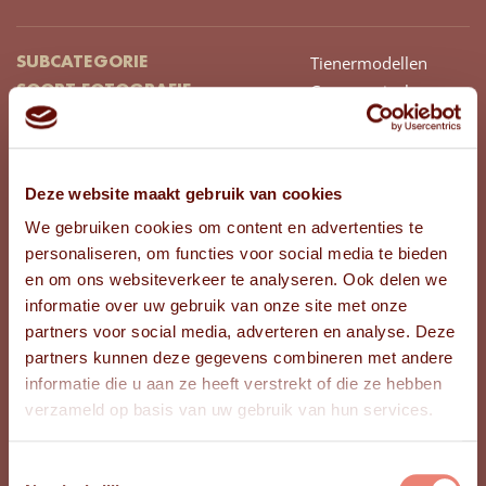
Tienermodellen
SUBCATEGORIE
Commercieel
SOORT FOTOGRAFIE
Meisje
GESLACHT
15
LEEFTIJD
Westers
AFKOMST
Deze website maakt gebruik van cookies
Noord-Holland
PROVINCIE
We gebruiken cookies om content en advertenties te
169
LENGTE (CM)
personaliseren, om functies voor social media te bieden
Bruin
HAARKLEUR
en om ons websiteverkeer te analyseren. Ook delen we
Lang
HAARLENGTE
informatie over uw gebruik van onze site met onze
Steil
HAARTYPE
partners voor social media, adverteren en analyse. Deze
Blauw-groen
KLEUR OGEN
partners kunnen deze gegevens combineren met andere
39
SCHOENMAAT
informatie die u aan ze heeft verstrekt of die ze hebben
176
KINDERKLEDINGMAAT
verzameld op basis van uw gebruik van hun services.
Toestemmingsselectie
BEKIJK FOTO'S