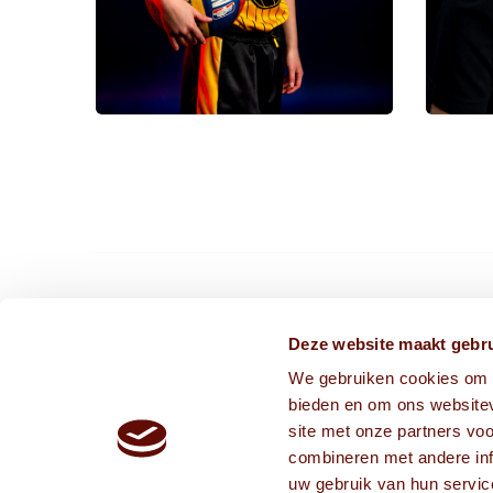
CONTACT ONS VIA
Deze website maakt gebru
We gebruiken cookies om c
info@frissekoppen.nl
bieden en om ons websitev
013-75 05 241
site met onze partners vo
combineren met andere inf
uw gebruik van hun servic