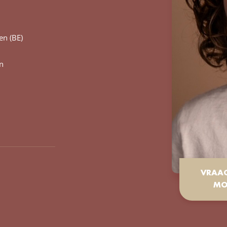
en (BE)
n
VRAA
MO