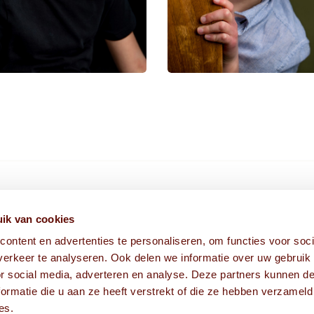
HIER VIND JE ONS
ik van cookies
ontent en advertenties te personaliseren, om functies voor soci
Fabriekstraat 1A
erkeer te analyseren. Ook delen we informatie over uw gebruik
5038 EM Tilburg
or social media, adverteren en analyse. Deze partners kunnen 
ormatie die u aan ze heeft verstrekt of die ze hebben verzameld
es.