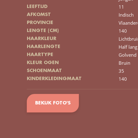
11
LEEFTIJD
Indisch
AFKOMST
Vlaander
PROVINCIE
140
LENGTE (CM)
Lichtbrui
HAARKLEUR
Half lang
HAARLENGTE
Golvend
HAARTYPE
Bruin
KLEUR OGEN
35
SCHOENMAAT
140
KINDERKLEDINGMAAT
BEKIJK FOTO'S