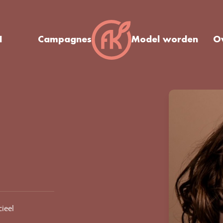
I
Campagnes
Model worden
O
ieel