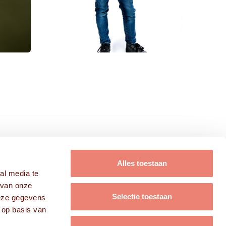
FRISSE KOPPEN B.V.
Alles toestaan
al media te
Modellen
 van onze
Acteurs
Selectie toestaan
deze gegevens
Campagnes
 op basis van
Over ons