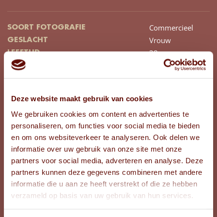
Commercieel
SOORT FOTOGRAFIE
Vrouw
GESLACHT
38
LEEFTIJD
Mediterraans
AFKOMST
Gelderland
PROVINCIE
168
LENGTE (CM)
Deze website maakt gebruik van cookies
Zwart/Grijs
HAARKLEUR
We gebruiken cookies om content en advertenties te
Lang
HAARLENGTE
personaliseren, om functies voor social media te bieden
Slag
HAARTYPE
en om ons websiteverkeer te analyseren. Ook delen we
Bruin
KLEUR OGEN
informatie over uw gebruik van onze site met onze
Ja
TATOEAGES
partners voor social media, adverteren en analyse. Deze
36/38
CONFECTIEMAAT BOVEN
partners kunnen deze gegevens combineren met andere
36/38
CONFECTIEMAAT ONDER
informatie die u aan ze heeft verstrekt of die ze hebben
39
SCHOENMAAT
verzameld op basis van uw gebruik van hun services.
E
CUPMAAT