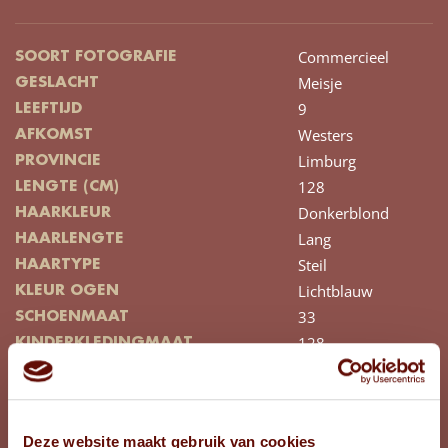
Commercieel
SOORT FOTOGRAFIE
Meisje
GESLACHT
9
LEEFTIJD
Westers
AFKOMST
Limburg
PROVINCIE
128
LENGTE (CM)
Donkerblond
HAARKLEUR
Lang
HAARLENGTE
Steil
HAARTYPE
Lichtblauw
KLEUR OGEN
33
SCHOENMAAT
128
KINDERKLEDINGMAAT
BEKIJK FOTO'S
Deze website maakt gebruik van cookies