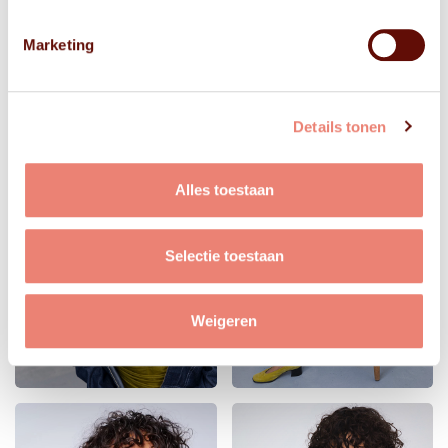
Marketing
Details tonen
Alles toestaan
Selectie toestaan
Weigeren