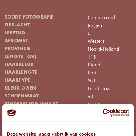
Commercieel
SOORT FOTOGRAFIE
Jongen
GESLACHT
6
LEEFTIJD
Westers
AFKOMST
Noord-Holland
PROVINCIE
115
LENGTE (CM)
Blond
HAARKLEUR
Kort
HAARLENGTE
Steil
HAARTYPE
Lichtblauw
KLEUR OGEN
30
SCHOENMAAT
110/116
KINDERKLEDINGMAAT
BEKIJK FOTO'S
Deze website maakt gebruik van cookies