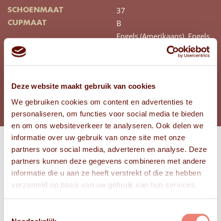
37
SCHOENMAAT
B
CUPMAAT
Engels (Amerikaans),
Engels
EXTRA TAAL
(Brits)
BEKIJK FOTO'S
BEKIJK VIDEO'S
Deze website maakt gebruik van cookies
We gebruiken cookies om content en advertenties te
personaliseren, om functies voor social media te bieden
en om ons websiteverkeer te analyseren. Ook delen we
informatie over uw gebruik van onze site met onze
partners voor social media, adverteren en analyse. Deze
Bekijk
partners kunnen deze gegevens combineren met andere
FOTO'S
informatie die u aan ze heeft verstrekt of die ze hebben
verzameld op basis van uw gebruik van hun services.
Toestemmingsselectie