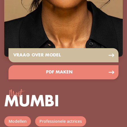
VRAAG OVER MODEL
PDF MAKEN
Meet
MUMBI
Modellen
Professionele actrices