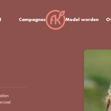
I
Campagnes
Model worden
O
ellen
rcieel