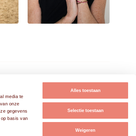
FRISSE KOPPEN B.V.
Alles toestaan
al media te
Modellen
 van onze
Acteurs
Selectie toestaan
deze gegevens
Campagnes
 op basis van
Over ons
Contact
Weigeren