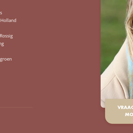
s
Holland
Rossig
ng
groen
VRAA
MO