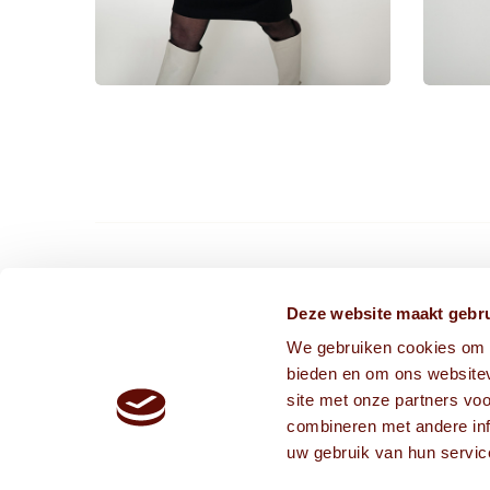
CONTACT ONS VIA
Deze website maakt gebru
We gebruiken cookies om c
info@frissekoppen.nl
bieden en om ons websitev
013-75 05 241
site met onze partners vo
combineren met andere inf
uw gebruik van hun servic