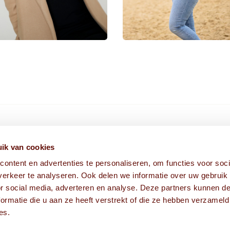
HIER VIND JE ONS
ik van cookies
ontent en advertenties te personaliseren, om functies voor soci
Fabriekstraat 1A
erkeer te analyseren. Ook delen we informatie over uw gebruik
5038 EM Tilburg
or social media, adverteren en analyse. Deze partners kunnen 
ormatie die u aan ze heeft verstrekt of die ze hebben verzameld
es.