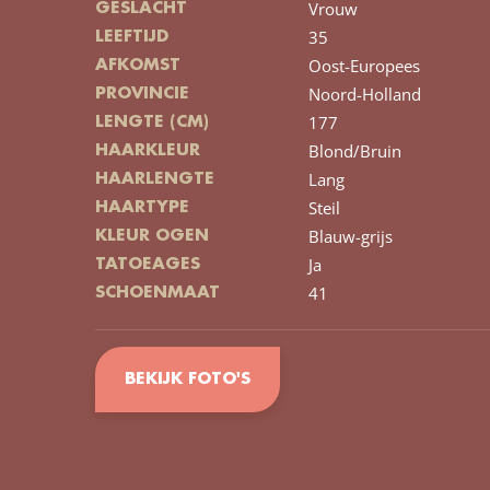
Vrouw
GESLACHT
35
LEEFTIJD
Oost-Europees
AFKOMST
Noord-Holland
PROVINCIE
177
LENGTE (CM)
Blond/Bruin
HAARKLEUR
Lang
HAARLENGTE
Steil
HAARTYPE
Blauw-grijs
KLEUR OGEN
Ja
TATOEAGES
41
SCHOENMAAT
BEKIJK FOTO'S