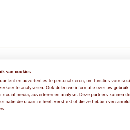
HIER VIND JE ONS
ik van cookies
ontent en advertenties te personaliseren, om functies voor soci
Fabriekstraat 1A
erkeer te analyseren. Ook delen we informatie over uw gebruik
5038 EM Tilburg
or social media, adverteren en analyse. Deze partners kunnen 
ormatie die u aan ze heeft verstrekt of die ze hebben verzameld
es.