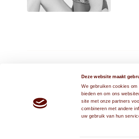
CONTACT ONS VIA
Deze website maakt gebru
We gebruiken cookies om c
info@frissekoppen.nl
bieden en om ons websitev
013-75 05 241
site met onze partners vo
combineren met andere inf
uw gebruik van hun servic