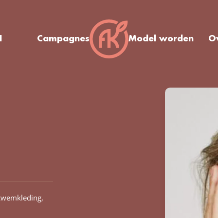
I
Campagnes
Model worden
O
zwemkleding,