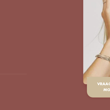
VRAA
MO