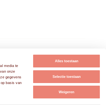
FRISSE KOPPEN B.V.
Alles toestaan
al media te
Modellen
 van onze
Acteurs
Selectie toestaan
deze gegevens
Campagnes
 op basis van
Over ons
Contact
Weigeren