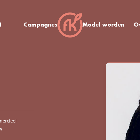
I
Campagnes
Model worden
O
ercieel
w