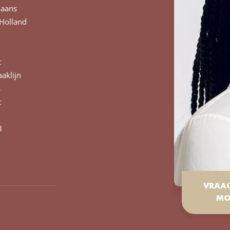
liaans
Holland
t
aaklijn
s
t
8
VRAA
MO