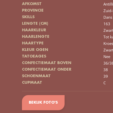
Antil
AFKOMST
Zuid-
PROVINCIE
Dans
SKILLS
163
LENGTE (CM)
Zwar
HAARKLEUR
Tot k
HAARLENGTE
Kroe
HAARTYPE
Zwar
KLEUR OGEN
Nee
TATOEAGES
36/3
CONFECTIEMAAT BOVEN
38
CONFECTIEMAAT ONDER
39
SCHOENMAAT
C
CUPMAAT
BEKIJK FOTO'S